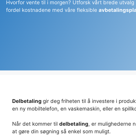
Hvorfor vente til i morgen? Utforsk vårt brede utvalg
fordel kostnadene med våre fleksible
avbetalingspl
Delbetaling
gir deg friheten til å investere i pro
en ny mobiltelefon, en vaskemaskin, eller en spillk
Når det kommer til
delbetaling
, er mulighederne n
at gøre din søgning så enkel som muligt.