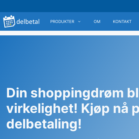
Hopp
til
innhold
PRODUKTER
OM
KONTAKT
Din shoppingdrøm bl
virkelighet! Kjøp nå 
delbetaling!