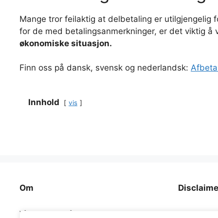
Mange tror feilaktig at delbetaling er utilgjengelig
for de med betalingsanmerkninger, er det viktig å 
økonomiske situasjon.
Finn oss på dansk, svensk og nederlandsk:
Afbeta
Innhold
vis
Om
Disclaime
Vårt oppdrag er å gi deg som forbruker en
Siden drives 