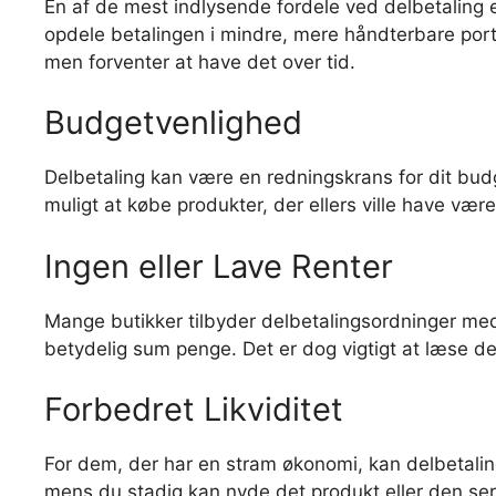
En af de mest indlysende fordele ved delbetaling er 
opdele betalingen i mindre, mere håndterbare porti
men forventer at have det over tid.
Budgetvenlighed
Delbetaling kan være en redningskrans for dit budg
muligt at købe produkter, der ellers ville have væ
Ingen eller Lave Renter
Mange butikker tilbyder delbetalingsordninger med 
betydelig sum penge. Det er dog vigtigt at læse det 
Forbedret Likviditet
For dem, der har en stram økonomi, kan delbetaling
mens du stadig kan nyde det produkt eller den ser