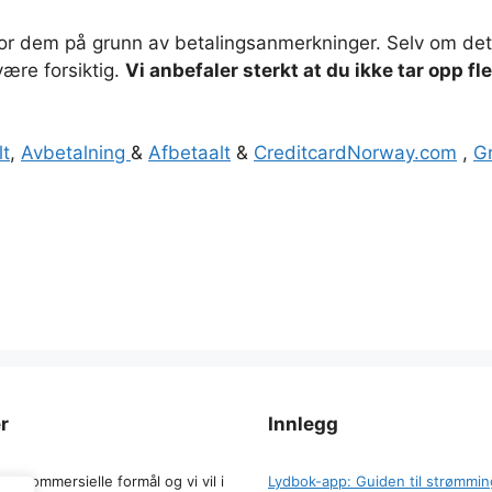
 for dem på grunn av betalingsanmerkninger. Selv om det e
være forsiktig.
Vi anbefaler sterkt at du ikke tar opp fle
lt
,
Avbetalning
&
Afbetaalt
&
CreditcardNorway.com
,
G
r
Innlegg
for kommersielle formål og vi vil i
Lydbok-app: Guiden til strømming