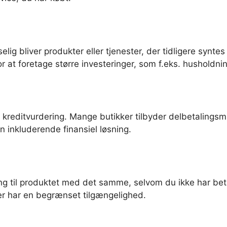
elig bliver produkter eller tjenester, der tidligere synt
or at foretage større investeringer, som f.eks. husholdni
kreditvurdering. Mange butikker tilbyder delbetalingsmul
en inkluderende finansiel løsning.
ang til produktet med det samme, selvom du ikke har bet
ller har en begrænset tilgængelighed.