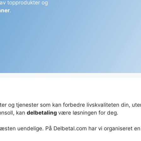
 av topprodukter og
aner
.
dukter og tjenester som kan forbedre livskvaliteten din
onsoll, kan
delbetaling
være løsningen for deg.
æsten uendelige. På Delbetal.com har vi organiseret en br