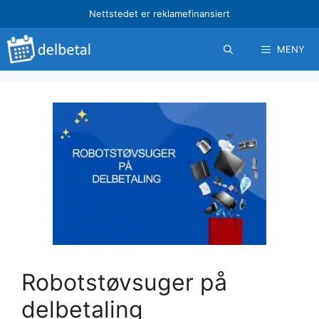
Hopp
Nettstedet er reklamefinansiert
til
innhold
MENY
Robotstøvsuger på
delbetaling