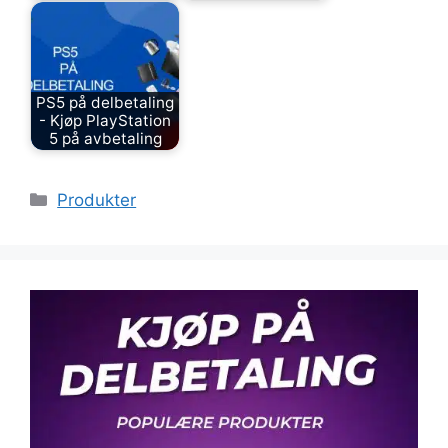
PS5 på delbetaling
- Kjøp PlayStation
5 på avbetaling
Kategorier
Produkter