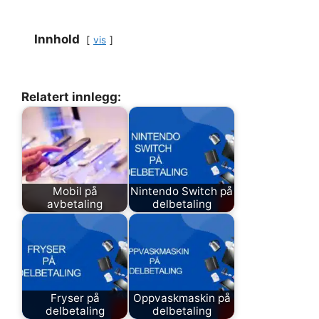
Innhold
vis
Relatert innlegg:
Mobil på
Nintendo Switch på
avbetaling
delbetaling
Fryser på
Oppvaskmaskin på
delbetaling
delbetaling