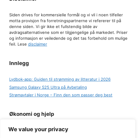
Siden drives for kommersielle formål og vi vil i noen tilfeller
motta provisjon fra forretningspartnerne vi refererer til på
denne siden. Vi gir ikke et fullstendig bilde av
avdragsalternativene som er tilgjengelige på markedet. Priser
og informasjon er veiledende og det tas forbehold om mulige
feil. Lese
disclaimer
Innlegg
Lydbok-app: Guiden til strømming av litteratur i 2026
Samsung Galaxy S25 Ultra på Avbetaling
Strømavtaler i Norge – Finn den som passer deg best
Økonomi og hjelp
We value your privacy
-
Regjeringen: Norsk økonomi
-
Finansavisen