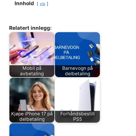
Innhold
vis
Relatert innlegg:
Mobil på
Barnevogn på
avbetaling
delbetaling
Kjøpe iPhone 17 på
Forhåndsbestill
delbetaling
PS5