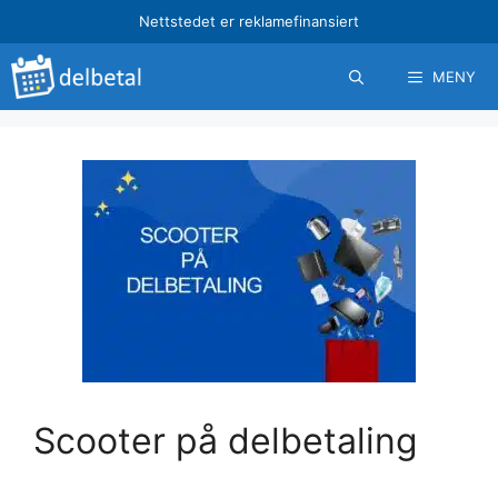
Hopp
Nettstedet er reklamefinansiert
til
innhold
MENY
Scooter på delbetaling