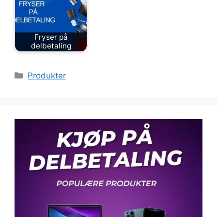
Fryser på
delbetaling
Kategorier
Produkter